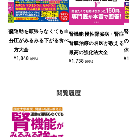
運動を頑張らなくても血
！腎臓
腎機
腎機能 慢性腎臓病・腎症
圧がみるみる下がる食べ
新１分
の名
腎臓治療の名医が教える
方大全
体操
最高の強化法大全
¥1,848
¥1,7
(税込)
¥1,738
(税込)
閲覧履歴