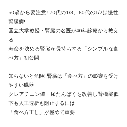
50歳から要注意! 70代の1/3、80代の1/2は慢性
腎臓病!
国立大学教授・腎臓の名医が40年診療から教え
る
寿命を決める腎臓が長持ちする「シンプルな食
べ方」初公開
知らないと危険! 腎臓は「食べ方」の影響を受け
やすい臓器
クレアチニン値・尿たんぱくを改善し腎機能低
下も人工透析も阻止するには
「食べ方正し」が極めて重要