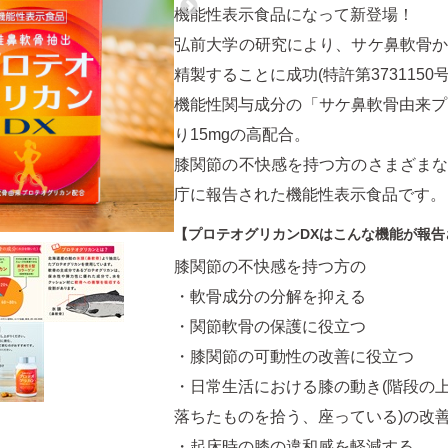
機能性表示食品になって新登場！
弘前大学の研究により、サケ鼻軟骨
精製することに成功(特許第3731150号
機能性関与成分の「サケ鼻軟骨由来プ
り15mgの高配合。
膝関節の不快感を持つ方のさまざま
庁に報告された機能性表示食品です。
【プロテオグリカンDXはこんな機能が報告
膝関節の不快感を持つ方の
・軟骨成分の分解を抑える
・関節軟骨の保護に役立つ
・膝関節の可動性の改善に役立つ
・日常生活における膝の動き(階段の
落ちたものを拾う、座っている)の改
・起床時の膝の違和感を軽減する