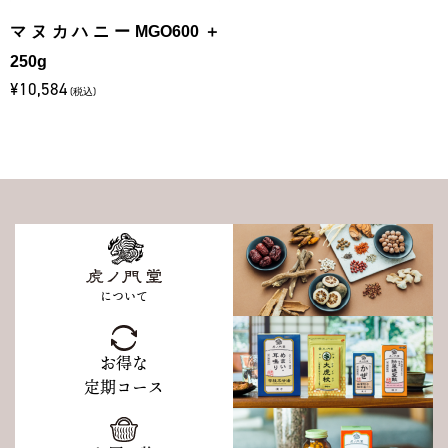
マヌカハニーMGO600＋
250g
¥10,584
(税込)
について
お得な
定期コース