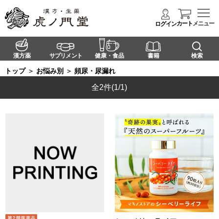
カート
メニュー
ログイン
漢方薬
サプリメント
健康・食品
書籍
検索
トップ
＞
お悩み別
＞
頻尿・尿漏れ
全2件
(1/1)